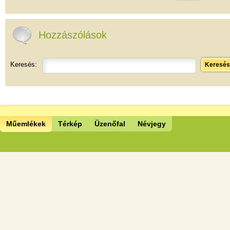
Hozzászólások
Keresés:
Keresés
Műemlékek
Térkép
Üzenőfal
Névjegy