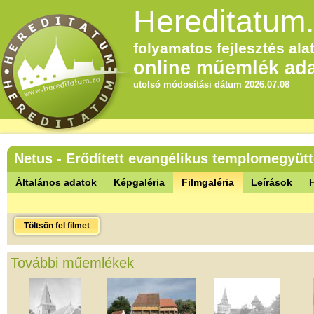
Hereditatum.
folyamatos fejlesztés alat
online műemlék ada
utolsó módosítási dátum 2026.07.08
Netus - Erődített evangélikus templomegyüt
Általános adatok
Képgaléria
Filmgaléria
Leírások
Töltsön fel filmet
További műemlékek