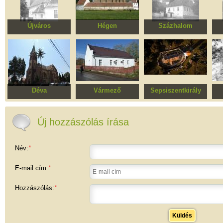
Újváros
Hégen
Százhalom
Erődített evangélikus
Szent András
Erődített evangélikus
Eva
templomegyüttes
erődített evangélikus
templomegyüttes
templomegyüttes
Déva
Vármező
Sepsiszentkirály
Református templom
Csendörség és
Unitárius templom
U
iskola, ma imaház
Új hozzászólás írása
Név:
*
E-mail cím:
*
Hozzászólás:
*
Küldés