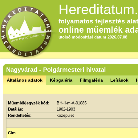
Hereditatum.
folyamatos fejlesztés alat
online műemlék ada
utolsó módosítási dátum 2026.07.08
Nagyvárad - Polgármesteri hivatal
Általános adatok
Képgaléria
Filmgaléria
Leírások
Műemlékjegyzék kód:
BH-II-m-A-01085
Datálás:
1902-1903
Rendeltetés:
középület
Cím