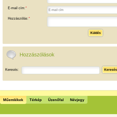
E-mail cím:
*
Hozzászólás:
*
Küldés
Hozzászólások
Keresés:
Keresés
Műemlékek
Térkép
Üzenőfal
Névjegy