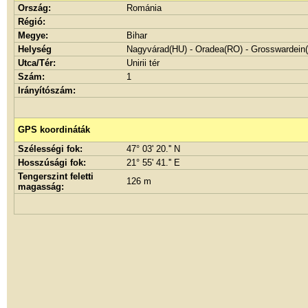
Ország:
Románia
Régió:
Megye:
Bihar
Helység
Nagyvárad(HU) - Oradea(RO) - Grosswardein
Utca/Tér:
Unirii tér
Szám:
1
Irányítószám:
GPS koordináták
Szélességi fok:
47° 03' 20.'' N
Hosszúsági fok:
21° 55' 41.'' E
Tengerszint feletti
126 m
magasság: