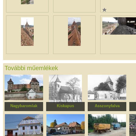
További műemlékek
Nagybaromlak
Kiskapus
Asszonyfalva
Erődített evangélikus
Mennybemenetel
Erődített evangélikus
Erő
templomegyüttes
római katolikus
templomegyüttes
t
templomegyüttes