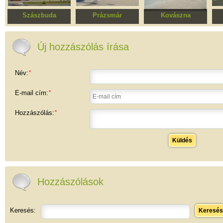
Szászbuda
Prázsmár
Kovászna
"Fő utca" együttese
Prázsmári együttes
Sikló és kisvasút
m
Új hozzászólás írása
Név:
*
E-mail cím:
*
Hozzászólás:
*
Küldés
Hozzászólások
Keresés:
Keresés