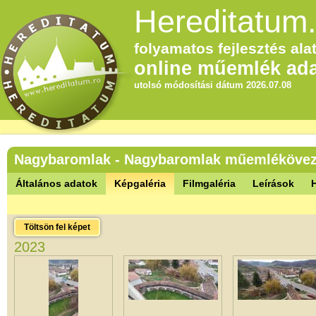
Hereditatum.
folyamatos fejlesztés alat
online műemlék ada
utolsó módosítási dátum 2026.07.08
Nagybaromlak - Nagybaromlak műemlékövez
Általános adatok
Képgaléria
Filmgaléria
Leírások
Töltsön fel képet
2023