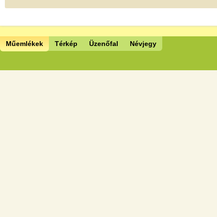
Műemlékek
Térkép
Üzenőfal
Névjegy