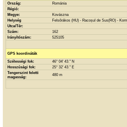
Ország:
Románia
Régió:
Megye:
Kovászna
Helység
Felsőrákos (HU) - Racoșul de Sus(RO) - Ko
Utca/Tér:
Szám:
162
Irányítószám:
525105
GPS koordináták
Szélességi fok:
46° 04' 43.'' N
Hosszúsági fok:
25° 32' 43.'' E
Tengerszint feletti
480 m
magasság: