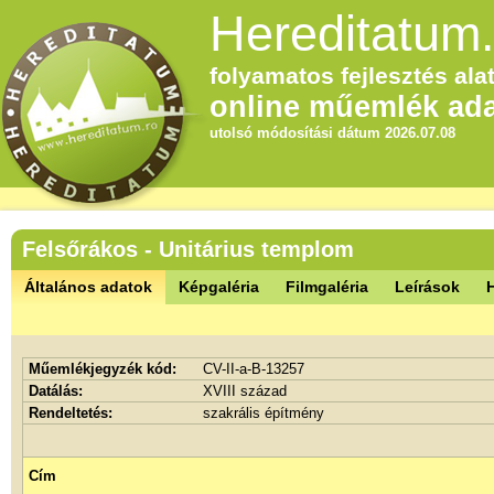
Hereditatum.
folyamatos fejlesztés alat
online műemlék ada
utolsó módosítási dátum 2026.07.08
Felsőrákos - Unitárius templom
Általános adatok
Képgaléria
Filmgaléria
Leírások
Műemlékjegyzék kód:
CV-II-a-B-13257
Datálás:
XVIII század
Rendeltetés:
szakrális építmény
Cím