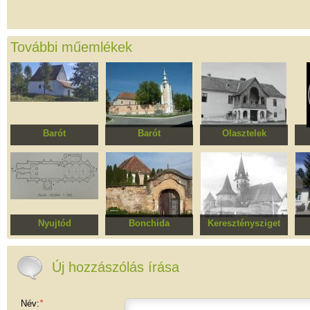
További műemlékek
Barót
Barót
Olasztelek
Római katolikus
Római Katolikus
Daniel kastély
Ré
kápolna
templom
Nyujtód
Bonchida
Kereszténysziget
Római katolikus
Református
Erődített evangélikus
templom
templomegyüttes
templomegyüttes
t
Új hozzászólás írása
Név:
*