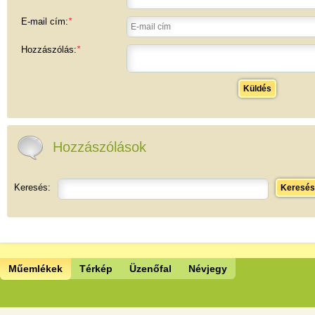
E-mail cím:
*
Hozzászólás:
*
Küldés
Hozzászólások
Keresés:
Keresés
Műemlékek
Térkép
Üzenőfal
Névjegy