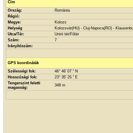
Cím
Ország:
Románia
Régió:
Megye:
Kolozs
Helység
Kolozsvár(HU) - Cluj-Napoca(RO) - Klausenb
Utca/Tér:
Unirii tér/Főtér
Szám:
7
Irányítószám:
GPS koordináták
Szélességi fok:
46° 46' 07.'' N
Hosszúsági fok:
23° 35' 25.'' E
Tengerszint feletti
348 m
magasság: