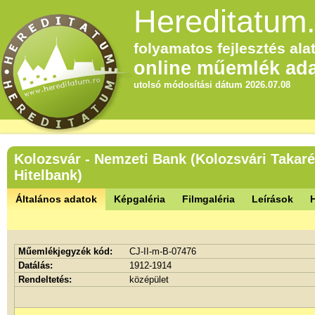
Hereditatum.
folyamatos fejlesztés alat
online műemlék ada
utolsó módosítási dátum 2026.07.08
Kolozsvár - Nemzeti Bank (Kolozsvári Takar
Hitelbank)
Általános adatok
Képgaléria
Filmgaléria
Leírások
Műemlékjegyzék kód:
CJ-II-m-B-07476
Datálás:
1912-1914
Rendeltetés:
középület