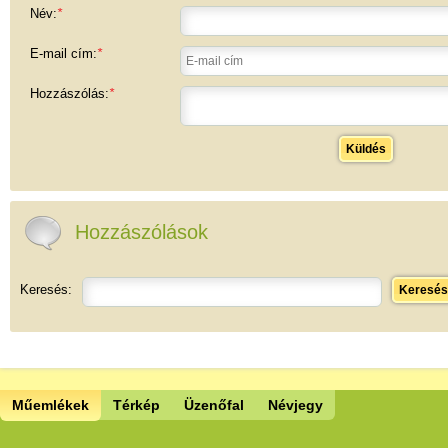
Név:
*
E-mail cím:
*
Hozzászólás:
*
Küldés
Hozzászólások
Keresés:
Keresés
Műemlékek
Térkép
Üzenőfal
Névjegy