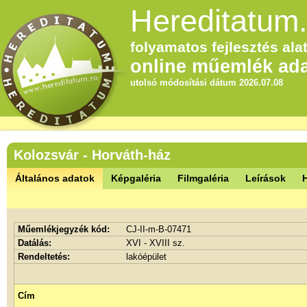
Hereditatum.
folyamatos fejlesztés alat
online műemlék ada
utolsó módosítási dátum 2026.07.08
Kolozsvár - Horváth-ház
Általános adatok
Képgaléria
Filmgaléria
Leírások
Műemlékjegyzék kód:
CJ-II-m-B-07471
Datálás:
XVI - XVIII sz.
Rendeltetés:
lakóépület
Cím