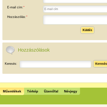
E-mail cím:
*
Hozzászólás:
*
Küldés
Hozzászólások
Keresés:
Keresés
Műemlékek
Térkép
Üzenőfal
Névjegy