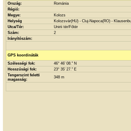
Ország:
Románia
Régió:
Megye:
Kolozs
Helység
Kolozsvár(HU) - Cluj-Napoca(RO) - Klausenb
Utca/Tér:
Unirii tér/Főtér
Szám:
2
Irányítószám:
GPS koordináták
Szélességi fok:
46° 46' 08.'' N
Hosszúsági fok:
23° 35' 27.'' E
Tengerszint feletti
348 m
magasság: