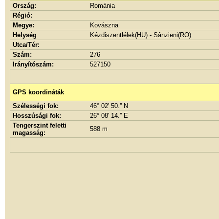
Ország:
Románia
Régió:
Megye:
Kovászna
Helység
Kézdiszentlélek(HU) - Sânzieni(RO)
Utca/Tér:
Szám:
276
Irányítószám:
527150
GPS koordináták
Szélességi fok:
46° 02' 50.'' N
Hosszúsági fok:
26° 08' 14.'' E
Tengerszint feletti
588 m
magasság: