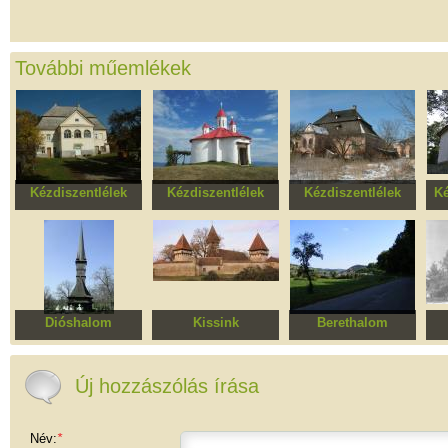
További műemlékek
Kézdiszentlélek
Kézdiszentlélek
Kézdiszentlélek
Ké
Római katólikus
Szent István római
Könczey-Páll kúria
Or
plébánia
katolikus körkápolna
Dióshalom
Kissink
Berethalom
Szent Arkangyalok
Erődített evangélikus
Erődített evangélikus
Re
ortodox fatemplom
templomegyüttes
templomegyüttes
Új hozzászólás írása
Név:
*