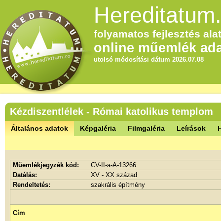
Hereditatum.
folyamatos fejlesztés alat
online műemlék ada
utolsó módosítási dátum 2026.07.08
Kézdiszentlélek - Római katolikus templom
Általános adatok
Képgaléria
Filmgaléria
Leírások
Műemlékjegyzék kód:
CV-II-a-A-13266
Datálás:
XV - XX század
Rendeltetés:
szakrális építmény
Cím