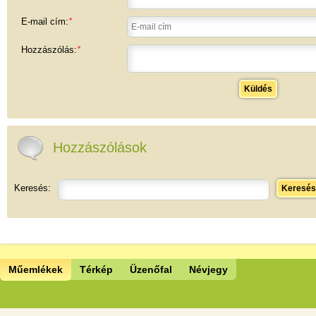
E-mail cím:
*
Hozzászólás:
*
Küldés
Hozzászólások
Keresés:
Keresés
Műemlékek
Térkép
Üzenőfal
Névjegy