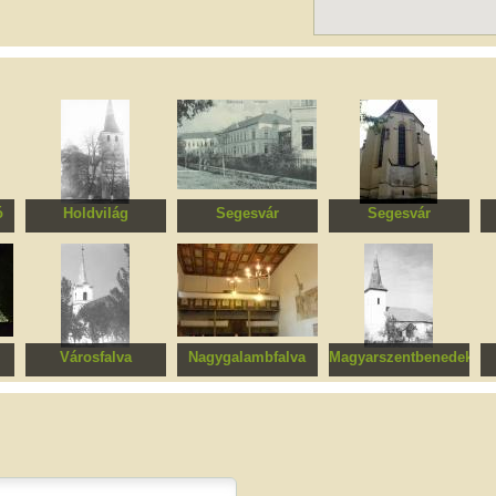
ó
Holdvilág
Segesvár
Segesvár
us
Evangélikus
Kórház
Evangélikus
templomegyüttes
templom, hegyi
templom
Városfalva
Nagygalambfalva
Magyarszentbenedek
Unitárius templom
Református
Unitárius templom
templomegyüttes