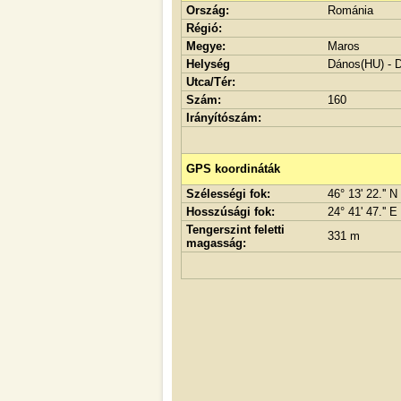
Ország:
Románia
Régió:
Megye:
Maros
Helység
Dános(HU) - 
Utca/Tér:
Szám:
160
Irányítószám:
GPS koordináták
Szélességi fok:
46° 13' 22.'' N
Hosszúsági fok:
24° 41' 47.'' E
Tengerszint feletti
331 m
magasság: