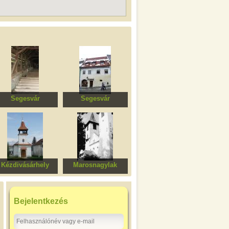
Segesvár
Segesvár
Fedett falépcső
Fronius ház
Kézdivásárhely
Marosnagylak
Ortodox templom
Református templom
Bejelentkezés