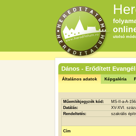
Her
folyama
onlin
utolsó módo
Dános - Erődített Evangé
Általános adatok
Képgaléria
F
Műemlékjegyzék kód:
MS-II-a-A-156
Datálás:
XV-XVI. száz
Rendeltetés:
szakrális épí
Cím