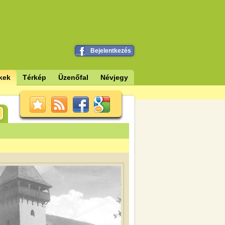
Bejelentkezés
kek
Térkép
Üzenőfal
Névjegy