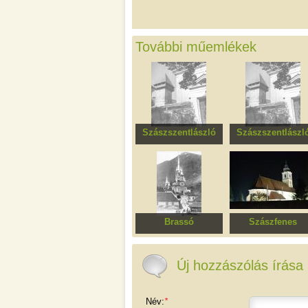
További műemlékek
Szászszentlászló
Szászszentlászl
Evangélikus
Egykori evangélik
templomegyüttes
templom
harangtornya
Brassó
Szászfenes
Szent Miklós ortodox
Római katolikus
templomegyüttes
templom
Új hozzászólás írása
Név:
*