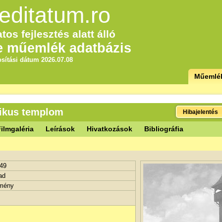
editatum.ro
tos fejlesztés alatt álló
e műemlék adatbázis
sítási dátum 2026.07.08
Műemlé
likus templom
Hibajelentés
ilmgaléria
Leírások
Hivatkozások
Bibliográfia
49
ad
tmény