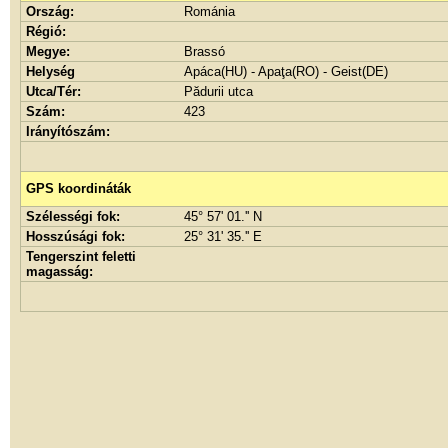
Ország:
Románia
Régió:
Megye:
Brassó
Helység
Apáca(HU) - Apaţa(RO) - Geist(DE)
Utca/Tér:
Pădurii utca
Szám:
423
Irányítószám:
GPS koordináták
Szélességi fok:
45° 57' 01.'' N
Hosszúsági fok:
25° 31' 35.'' E
Tengerszint feletti
magasság: