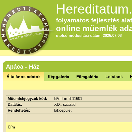
Hereditatum.
folyamatos fejlesztés alat
online műemlék ada
utolsó módosítási dátum 2026.07.08
Apáca - Ház
Általános adatok
Képgaléria
Filmgaléria
Leírások
Műemlékjegyzék kód:
BV-II-m-B-11601
Datálás:
XIX. század
Rendeltetés:
lakóépület
Cím