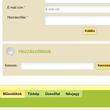
E-mail cím:
*
Hozzászólás:
*
Küldés
Hozzászólások
Keresés:
Keresés
Műemlékek
Térkép
Üzenőfal
Névjegy