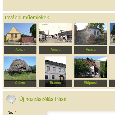
További műemlékek
Apáca
Apáca
Apáca
Ház
Nagy utca
Ház
műemlékövezet
t
Csizér
Brassó
Előpatak
Fa ház
Lakóház
Faház
Új hozzászólás írása
Név:
*