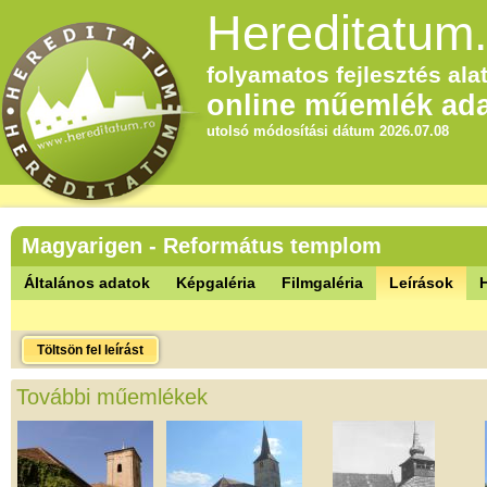
Hereditatum.
folyamatos fejlesztés alat
online műemlék ada
utolsó módosítási dátum 2026.07.08
Magyarigen - Református templom
Általános adatok
Képgaléria
Filmgaléria
Leírások
Töltsön fel leírást
További műemlékek