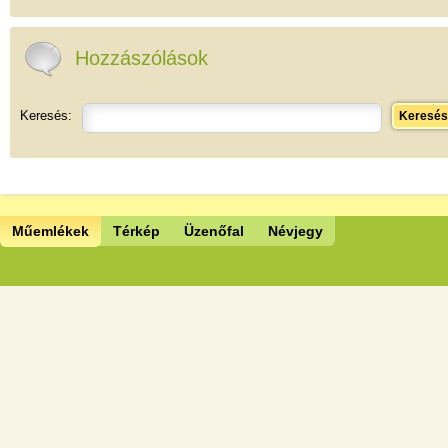
Hozzászólások
Keresés:
Keresés
Műemlékek
Térkép
Üzenőfal
Névjegy