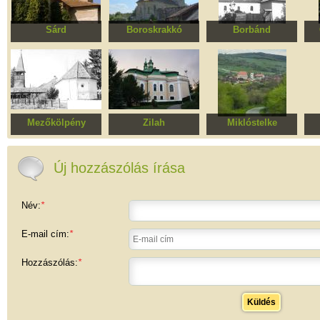
Sárd
Boroskrakkó
Borbánd
Református
Erődített református
Római katolikus
Eg
templomegyüttes
templomegyüttes
templom
Mezőkölpény
Zilah
Miklóstelke
Református harangláb
Református templom
Erődített Evangélikus
templom
Új hozzászólás írása
Név:
*
E-mail cím:
*
Hozzászólás:
*
Küldés