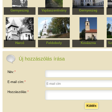
Gernyeszeg
Vajdaszentivány
Gernyeszeg
Református templom
Református templom
Teleki kastély
harangtoronnyal
Harcó
Feldoboly
Kovászna
Sz
Református templom
Református templom
Ortodox templom
Re
Új hozzászólás írása
Név:
*
E-mail cím:
*
Hozzászólás:
*
Küldés