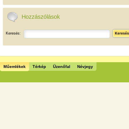
Hozzászólások
Keresés:
Keresés
Műemlékek
Térkép
Üzenőfal
Névjegy