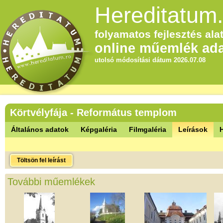
Hereditatum.
folyamatos fejlesztés alat
online műemlék ada
utolsó módosítási dátum 2026.07.08
Körtvélyfája - Református templom
Általános adatok
Képgaléria
Filmgaléria
Leírások
Töltsön fel leírást
További műemlékek