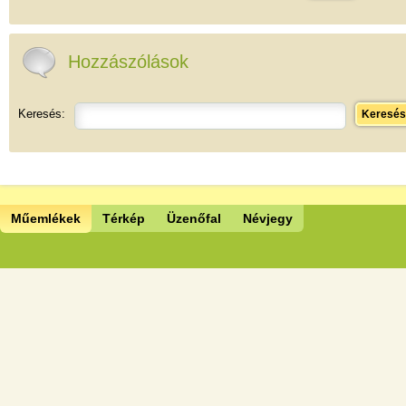
Hozzászólások
Keresés:
Keresés
Műemlékek
Térkép
Üzenőfal
Névjegy