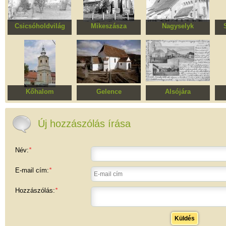
Csicsóholdvilág
Mikeszásza
Nagyselyk
Erődített evangélikus
Református templom
Evangélikus templom
Erő
templomegyüttes
és Szentháromság
t
Római Katolikus
templom
Kőhalom
Gelence
Alsójára
Evangélikus
Római katolikus
Unitárius templom
Re
templomegyüttes
templom
Új hozzászólás írása
Név:
*
E-mail cím:
*
Hozzászólás:
*
Küldés