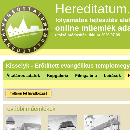
Hereditatum.
folyamatos fejlesztés alat
online műemlék ada
utolsó módosítási dátum 2026.07.08
Kisselyk - Erődített evangélikus templomegy
Általános adatok
Képgaléria
Filmgaléria
Leírások
Töltsön fel hivatkozást
További műemlékek