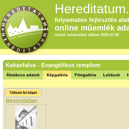
Hereditatum.
folyamatos fejlesztés alat
online műemlék ada
utolsó módosítási dátum 2026.07.08
Kakasfalva - Evangélikus templom
Általános adatok
Képgaléria
Filmgaléria
Leírások
Töltsön fel képet
Besorolatlan