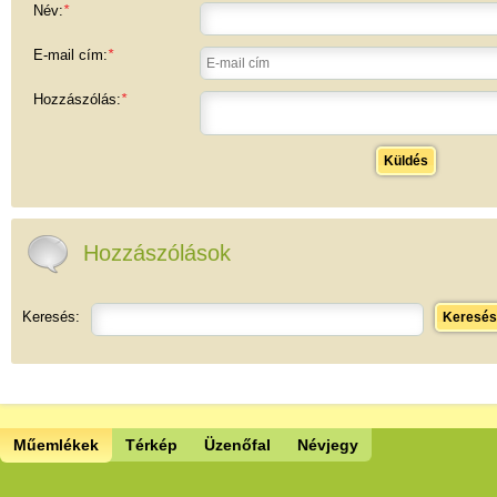
Név:
*
E-mail cím:
*
Hozzászólás:
*
Küldés
Hozzászólások
Keresés:
Keresés
Műemlékek
Térkép
Üzenőfal
Névjegy