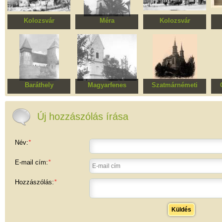
Kolozsvár
Méra
Kolozsvár
Kós Károly szüleinek
Református templom
Vasútállomás
háza
T
b
Leá
Baráthely
Magyarfenes
Szatmárnémeti
Erődített evangélikus
Római katolikus
Kálvária templom
templomegyüttes
templom
Új hozzászólás írása
Név:
*
E-mail cím:
*
Hozzászólás:
*
Küldés