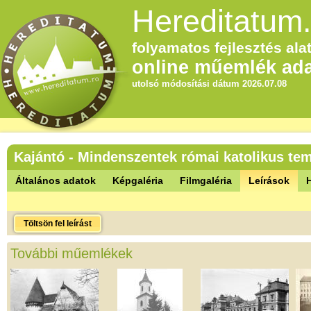
Hereditatum.
folyamatos fejlesztés alat
online műemlék ada
utolsó módosítási dátum 2026.07.08
Kajántó - Mindenszentek római katolikus t
Általános adatok
Képgaléria
Filmgaléria
Leírások
Töltsön fel leírást
További műemlékek