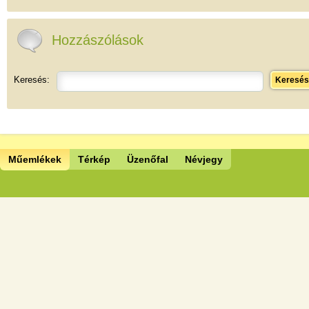
Hozzászólások
Keresés:
Keresés
Műemlékek
Térkép
Üzenőfal
Névjegy