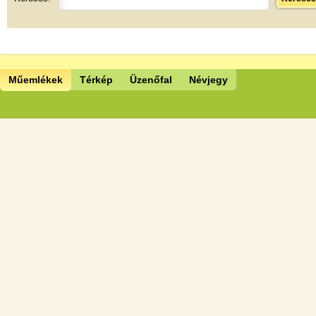
Műemlékek
Térkép
Üzenőfal
Névjegy