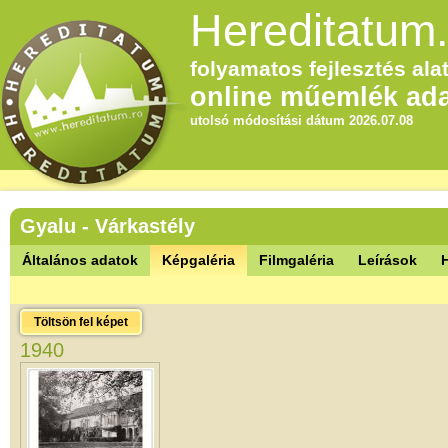
Hereditatum.
folyamatos fejlesztés alat
online műemlék ada
utolsó módosítási dátum 2026.07.08
Gyalu - Várkastély
Általános adatok
Képgaléria
Filmgaléria
Leírások
Töltsön fel képet
1940