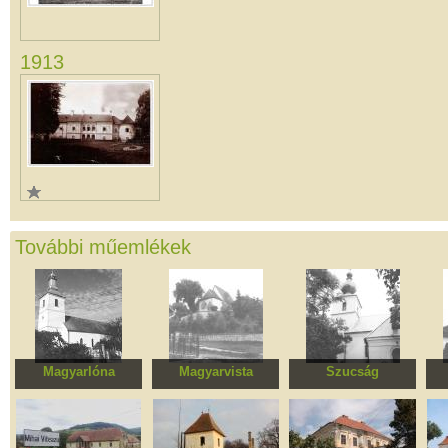
1913
További műemlékek
Magyarlóna
Magyarvista
Szucság
Református templom
Református
Református templom
Re
templomegyüttes