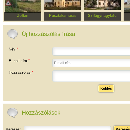
Zoltán
Pusztakamarás
Szilágynagyfalu
Haller kastély
Kemény kúria
Bánffy kastély
Ke
Új hozzászólás írása
Név:
*
E-mail cím:
*
Hozzászólás:
*
Küldés
Hozzászólások
Keresés:
Keresés