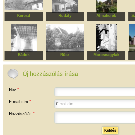
Keresd
Rudály
Almakerék
S
Bethlen kastély
Evangélikus
Evangélikus
templomegyüttes
templomegyüttes
t
Bádok
Rüsz
Marosnagylak
Református templom
Erődített evangélikus
Református templom
templomegyüttes
Új hozzászólás írása
Név:
*
E-mail cím:
*
Hozzászólás:
*
Küldés