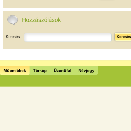
Hozzászólások
Keresés:
Keresés
Műemlékek
Térkép
Üzenőfal
Névjegy