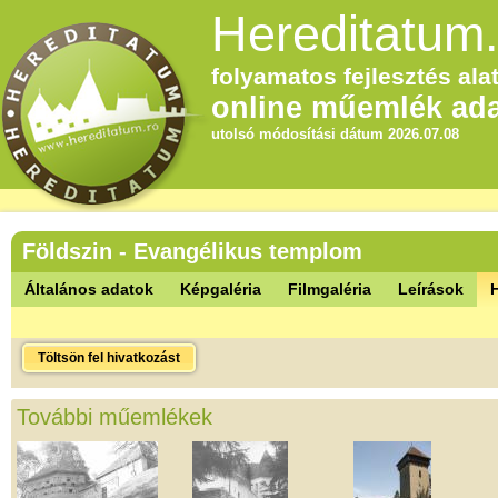
Hereditatum.
folyamatos fejlesztés alat
online műemlék ada
utolsó módosítási dátum 2026.07.08
Földszin - Evangélikus templom
Általános adatok
Képgaléria
Filmgaléria
Leírások
Töltsön fel hivatkozást
További műemlékek