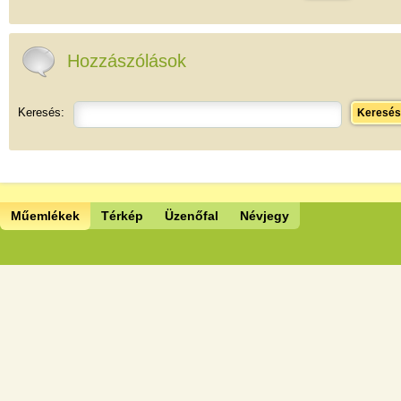
Hozzászólások
Keresés:
Keresés
Műemlékek
Térkép
Üzenőfal
Névjegy