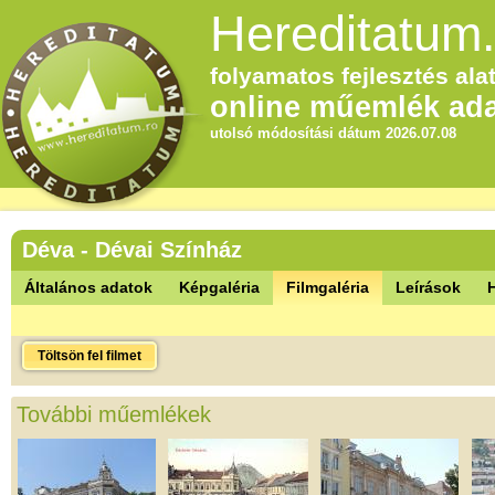
Hereditatum.
folyamatos fejlesztés alat
online műemlék ada
utolsó módosítási dátum 2026.07.08
Déva - Dévai Színház
Általános adatok
Képgaléria
Filmgaléria
Leírások
Töltsön fel filmet
További műemlékek