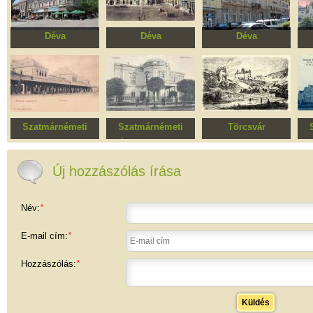
Déva
Déva
Déva
Orient hotel
Történelmi
Befektetési Bank, ma
Köz
műemlékövezet
Területi Oktatási
ma
Központ
T
Szatmárnémeti
Szatmárnémeti
Törcsvár
Vasútállomas
Északi Színház
Törcsvári határátkelő
együttese
Új hozzászólás írása
Név:
*
E-mail cím:
*
Hozzászólás:
*
Küldés