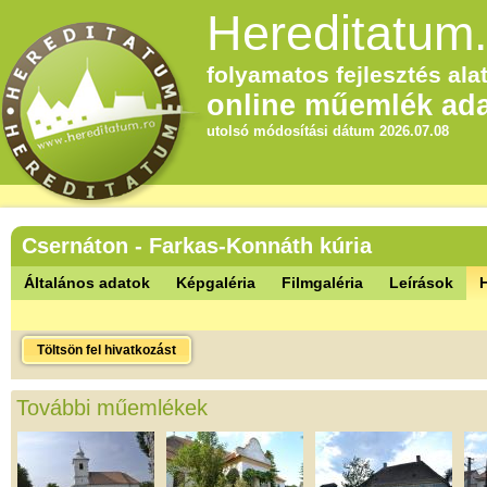
Hereditatum.
folyamatos fejlesztés alat
online műemlék ada
utolsó módosítási dátum 2026.07.08
Csernáton - Farkas-Konnáth kúria
Általános adatok
Képgaléria
Filmgaléria
Leírások
Töltsön fel hivatkozást
További műemlékek