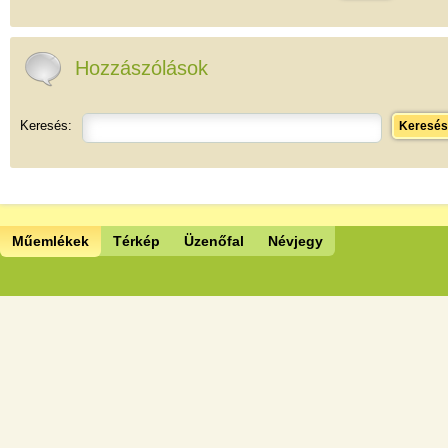
Hozzászólások
Keresés:
Keresés
Műemlékek
Térkép
Üzenőfal
Névjegy