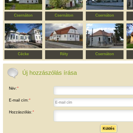
Csernáton
Csernáton
Csernáton
Ortodox templom
Bernáld kúria
Molnár Sándor kúria
Is
Cécke
Réty
Csernáton
Zathureczky kúria
Antos kúria
István Sándor kúria
Új hozzászólás írása
Név:
*
E-mail cím:
*
Hozzászólás:
*
Küldés