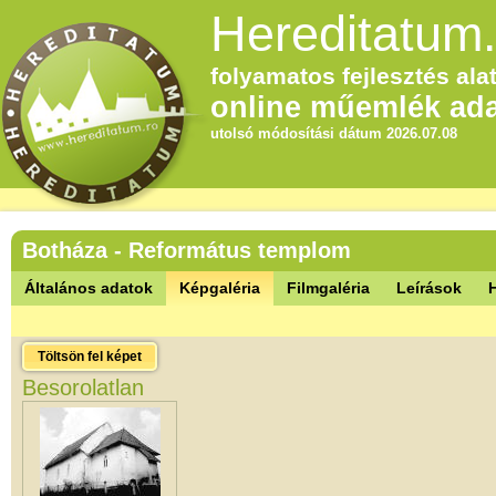
Hereditatum.
folyamatos fejlesztés alat
online műemlék ada
utolsó módosítási dátum 2026.07.08
Botháza - Református templom
Általános adatok
Képgaléria
Filmgaléria
Leírások
Töltsön fel képet
Besorolatlan