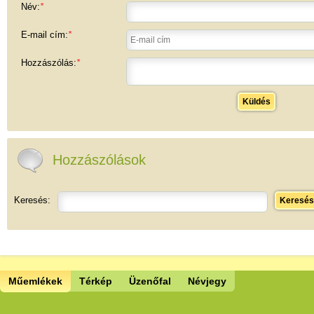
Név:
*
E-mail cím:
*
Hozzászólás:
*
Küldés
Hozzászólások
Keresés:
Keresés
Műemlékek
Térkép
Üzenőfal
Névjegy