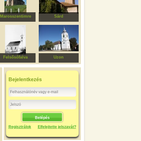
Marosszentimre
Sárd
formátus templom,
Református
egykori Római-
templomegyüttes
katolikus templom
Felsősófalva
Uzon
Református
Református templom
templomegyüttes
Bejelentkezés
Regisztrálok
Elfelejtette jelszavát?