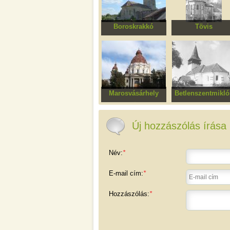
Boroskrakkó
Tövis
Erődített református
Római katolikus
templomegyüttes
kolostor
Marosvásárhely
Betlenszentmikló
Angyali Üdvözlet
Unitárius templo
ortodox templom
Új hozzászólás írása
Név:
*
E-mail cím:
*
Hozzászólás:
*