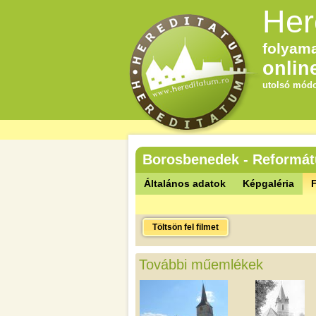
Her
folyama
onlin
utolsó módo
Borosbenedek - Reformát
Általános adatok
Képgaléria
F
Töltsön fel filmet
További műemlékek