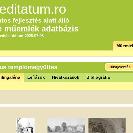
editatum.ro
tos fejlesztés alatt álló
e műemlék adatbázis
sítási dátum 2026.07.08
Műemlé
us templomegyüttes
Hibajelentés
ilmgaléria
Leírások
Hivatkozások
Bibliográfia