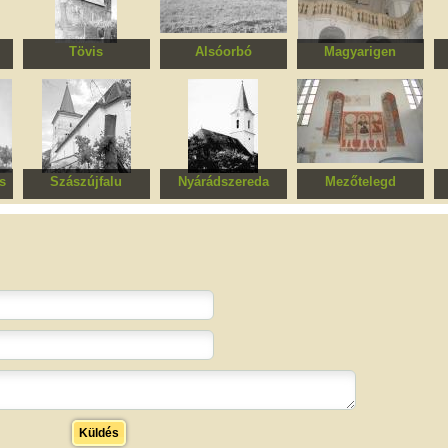
Tövis
Alsóorbó
Magyarigen
Református templom
Római katolikus
Református templom
Re
templom (romok)
s
Szászújfalu
Nyárádszereda
Mezőtelegd
m
Erődített evangélikus
Református templom
Református templom
templomegyüttes
Küldés