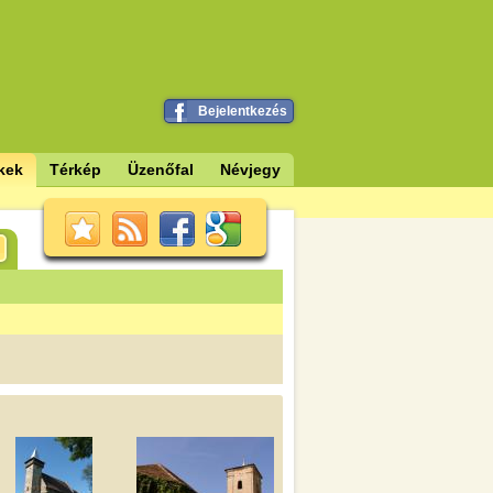
Bejelentkezés
kek
Térkép
Üzenőfal
Névjegy