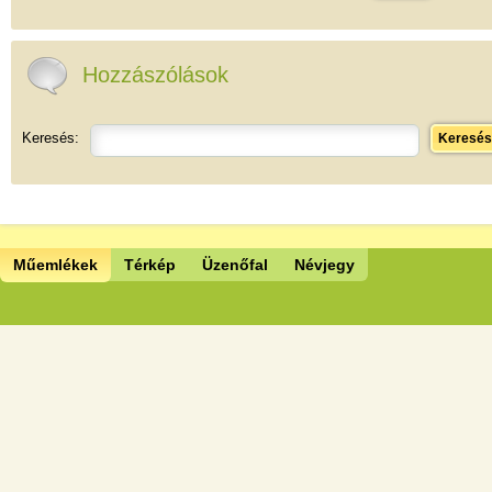
Hozzászólások
Keresés:
Keresés
Műemlékek
Térkép
Üzenőfal
Névjegy