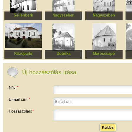
Sellenberk
Nagyszeben
Nagyszeben
Erődített evangélikus
Szenterzsébet
Orsolya-rendi kolostor
We
templomegyüttes
városrész, Szent
András erődített
evangélikus
templomegyüttese
Középajta
Doboka
Maroscsapó
Református templom
Református templom
Református templom
Erő
t
Új hozzászólás írása
Név:
*
E-mail cím:
*
Hozzászólás:
*
Küldés