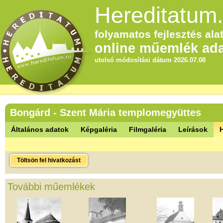
Hereditatum.
folyamatos fejlesztés alat
online műemlék ada
utolsó módosítási dátum 2026.07.08
Bongárd - Szent Mária templomegyüttes
Általános adatok
Képgaléria
Filmgaléria
Leírások
Töltsön fel hivatkozást
További műemlékek