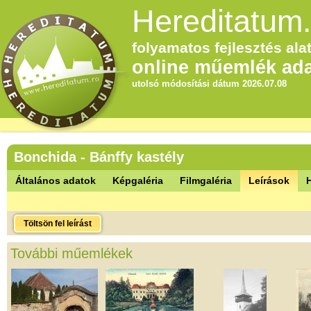
Hereditatum.
folyamatos fejlesztés alat
online műemlék ada
utolsó módosítási dátum 2026.07.08
Bonchida - Bánffy kastély
Általános adatok
Képgaléria
Filmgaléria
Leírások
Töltsön fel leírást
További műemlékek