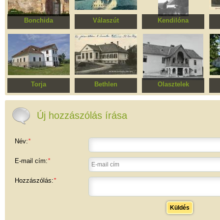
Bonchida
Válaszút
Kendilóna
Református
Bánffy kastély, volt
Református templom
templomegyüttes
Kisegítő Iskola
Torja
Bethlen
Olasztelek
Apor kastély
Bethlen Béla kastély,
Daniel kastély
G
ma Városi Kórház
Új hozzászólás írása
Név:
*
E-mail cím:
*
Hozzászólás:
*
Küldés