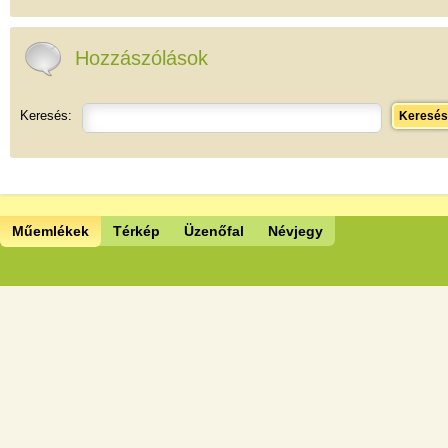
Hozzászólások
Keresés:
Keresés
Műemlékek
Térkép
Üzenőfal
Névjegy