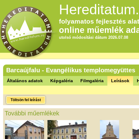
Hereditatum.
folyamatos fejlesztés alat
online műemlék ada
utolsó módosítási dátum 2026.07.08
Barcaújfalu - Evangélikus templomegyüttes
Általános adatok
Képgaléria
Filmgaléria
Leírások
Töltsön fel leírást
További műemlékek