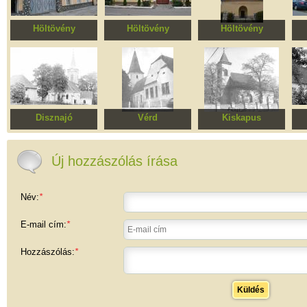
Höltövény
Höltövény
Höltövény
Peter Depner ház
Városháza
Evangélikus templom
M
Disznajó
Vérd
Kiskapus
Református templom
Evangélikus templom
Mennybemenetel
F
római katolikus
templomegyüttes
Új hozzászólás írása
Név:
*
E-mail cím:
*
Hozzászólás:
*
Küldés