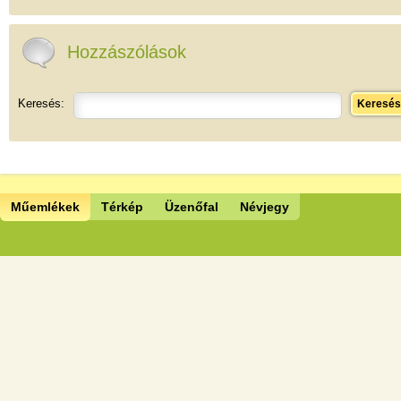
Hozzászólások
Keresés:
Keresés
Műemlékek
Térkép
Üzenőfal
Névjegy