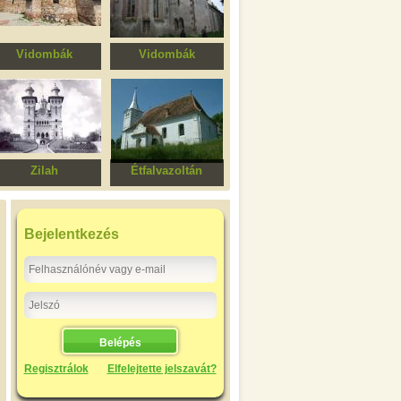
Vidombák
Vidombák
Szentháromság
Erődített evangélikus
ortodox templom
templomegyüttes
Zilah
Étfalvazoltán
Szűzanya
Református templom
elszenderedése
ortodox templom
Bejelentkezés
Regisztrálok
Elfelejtette jelszavát?