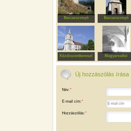
Barcarozsnyó
Barcarozsnyó
Barcarozsnyó vára
Szent Miklós ortod
templom
Kézdiszentkereszt
Magyarvalkó
Római katolikus
Református templ
templom
Új hozzászólás írása
Név:
*
E-mail cím:
*
Hozzászólás:
*