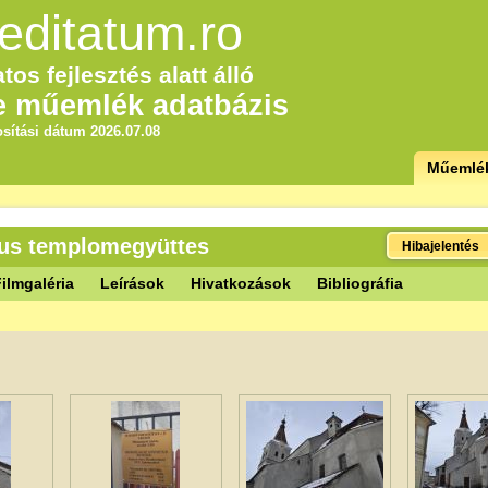
editatum.ro
tos fejlesztés alatt álló
e műemlék adatbázis
sítási dátum 2026.07.08
Műemlé
kus templomegyüttes
Hibajelentés
ilmgaléria
Leírások
Hivatkozások
Bibliográfia