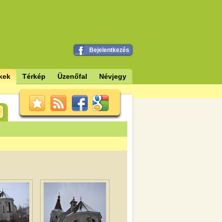
Bejelentkezés
kek
Térkép
Üzenőfal
Névjegy