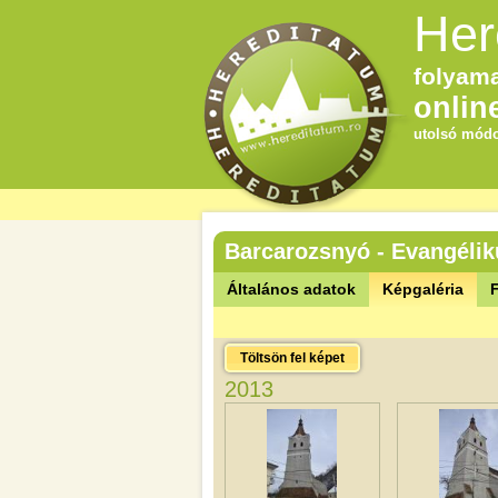
Her
folyama
onlin
utolsó módo
Barcarozsnyó - Evangéli
Általános adatok
Képgaléria
F
Töltsön fel képet
2013