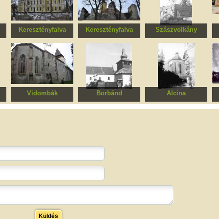
Keresztényfalva
Keresztényfalva
Szászvolkány
ox
Volt evangélikus
Erődített evangélikus
Erődített evangélikus
felekezeti iskola, ma
templomegyüttes
templomegyüttes
általános iskola
Vidombák
Borbánd
Alcina
om
Erődített evangélikus
Római katolikus
Erődített evangélikus
templomegyüttes
templom
templomegyüttes
Küldés