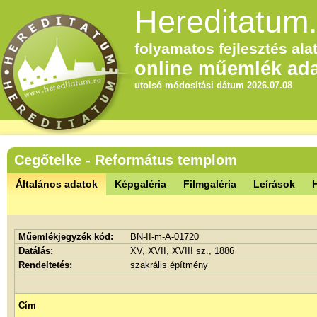
Hereditatum.
folyamatos fejlesztés alat
online műemlék ada
utolsó módosítási dátum 2026.07.08
Cegőtelke - Református templom
Általános adatok
Képgaléria
Filmgaléria
Leírások
Műemlékjegyzék kód:
BN-II-m-A-01720
Datálás:
XV, XVII, XVIII sz., 1886
Rendeltetés:
szakrális építmény
Cím