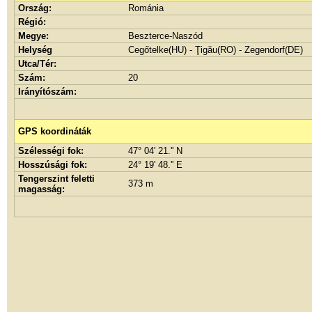
Ország:
Románia
Régió:
Megye:
Beszterce-Naszód
Helység
Cegőtelke(HU) - Ţigău(RO) - Zegendorf(DE)
Utca/Tér:
Szám:
20
Irányítószám:
GPS koordináták
Szélességi fok:
47° 04' 21.'' N
Hosszúsági fok:
24° 19' 48.'' E
Tengerszint feletti
373 m
magasság: