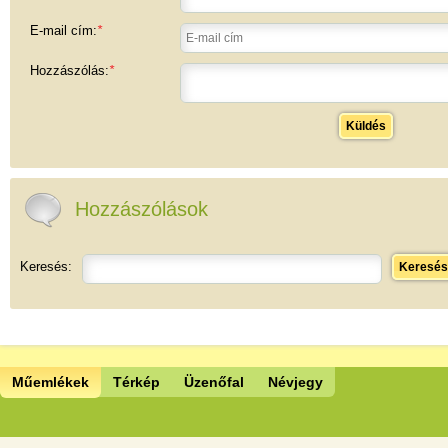
E-mail cím:
*
Hozzászólás:
*
Küldés
Hozzászólások
Keresés:
Keresés
Műemlékek
Térkép
Üzenőfal
Névjegy