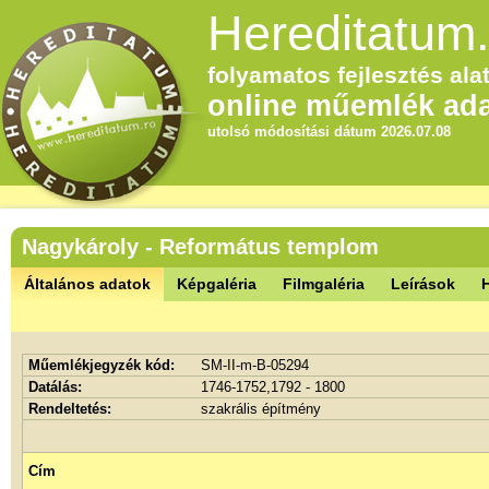
Hereditatum.
folyamatos fejlesztés alat
online műemlék ada
utolsó módosítási dátum 2026.07.08
Nagykároly - Református templom
Általános adatok
Képgaléria
Filmgaléria
Leírások
Műemlékjegyzék kód:
SM-II-m-B-05294
Datálás:
1746-1752,1792 - 1800
Rendeltetés:
szakrális építmény
Cím