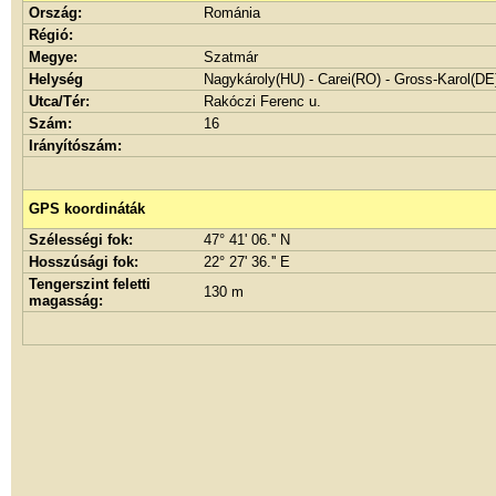
Ország:
Románia
Régió:
Megye:
Szatmár
Helység
Nagykároly(HU) - Carei(RO) - Gross-Karol(DE
Utca/Tér:
Rakóczi Ferenc u.
Szám:
16
Irányítószám:
GPS koordináták
Szélességi fok:
47° 41' 06.'' N
Hosszúsági fok:
22° 27' 36.'' E
Tengerszint feletti
130 m
magasság: