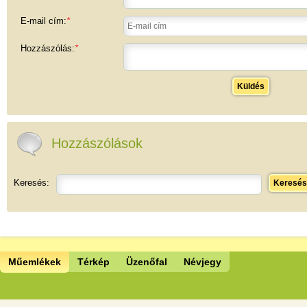
E-mail cím:
*
Hozzászólás:
*
Küldés
Hozzászólások
Keresés:
Keresés
Műemlékek
Térkép
Üzenőfal
Névjegy