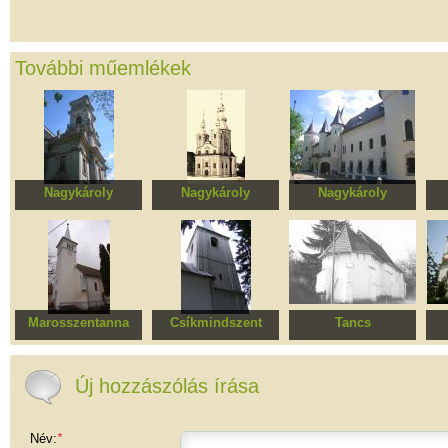
További műemlékek
Nagykároly
Nagykároly
Nagykároly
Kalazanci Szent
Szent Mihály és
Károlyi kastély
József római
Szent Gábriel
katolikus templom,
arkangyalok görög
ar
egykori piarista
katolikus templom
templom és rendház
Marosszentanna
Csíkmindszent
Tancs
Református templom
Római katolikus
Református templom
Erő
templomegyüttes
t
Új hozzászólás írása
Név:
*