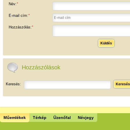
Név:
*
E-mail cím:
*
Hozzászólás:
*
Küldés
Hozzászólások
Keresés:
Keresés
Műemlékek
Térkép
Üzenőfal
Névjegy