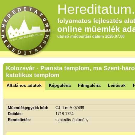
Hereditatum.
folyamatos fejlesztés alat
online műemlék ada
utolsó módosítási dátum 2026.07.08
Kolozsvár - Piarista templom, ma Szent-hár
katolikus templom
Általános adatok
Képgaléria
Filmgaléria
Leírások
Műemlékjegyzék kód:
CJ-II-m-A-07499
Datálás:
1718-1724
Rendeltetés:
szakrális építmény