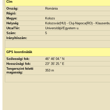
Cím
Ország:
Románia
Régió:
Megye:
Kolozs
Helység
Kolozsvár(HU) - Cluj-Napoca(RO) - Klausenb
Utca/Tér:
Universităţii/Egyetem u.
Szám:
5
Irányítószám:
GPS koordináták
Szélességi fok:
46° 46' 04.'' N
Hosszúsági fok:
23° 35' 25.'' E
Tengerszint feletti
353 m
magasság: