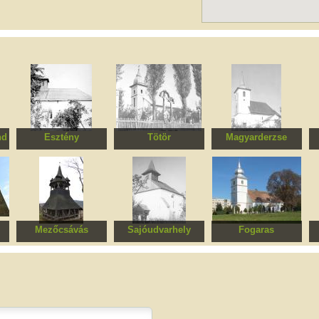
nd
Esztény
Tötör
Magyarderzse
Református templom
Ortodox templom
Református templom
R
m
Mezőcsávás
Sajóudvarhely
Fogaras
us
Református templom
Református templom
Református templom
Er