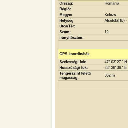
Ország:
Románia
Régió:
Megye:
Kolozs
Helység
Alsótök(HU) -
Utca/Tér:
Szám:
12
Irányítószám:
GPS koordináták
Szélességi fok:
47° 03' 27.'' N
Hosszúsági fok:
23° 39' 36.'' E
Tengerszint feletti
362 m
magasság: