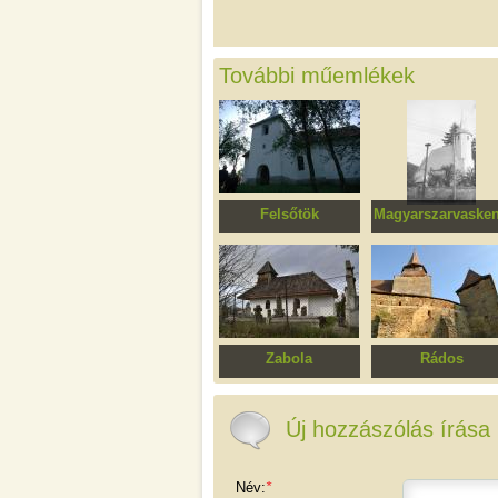
További műemlékek
Felsőtök
Magyarszarvaske
Református templom
Szűz Mária római
katolikus templo
Zabola
Rádos
Ortodox fatemplom
Erődített evangélik
templomegyüttes
Új hozzászólás írása
Név:
*