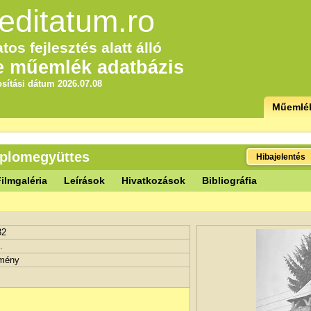
editatum.ro
tos fejlesztés alatt álló
e műemlék adatbázis
sítási dátum 2026.07.08
Műemlé
mplomegyüttes
Hibajelentés
ilmgaléria
Leírások
Hivatkozások
Bibliográfia
82
.
tmény