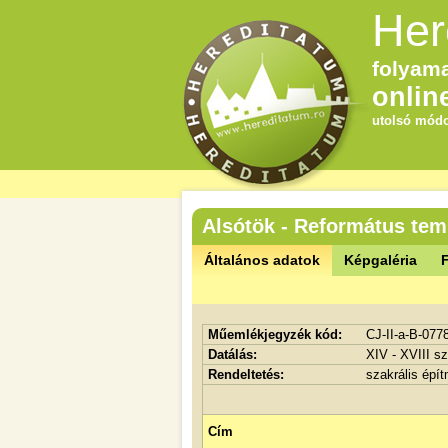
Her
folyama
onlin
utolsó módo
Alsótök - Református te
Általános adatok
Képgaléria
F
Műemlékjegyzék kód:
CJ-II-a-B-077
Datálás:
XIV - XVIII sz
Rendeltetés:
szakrális épí
Cím