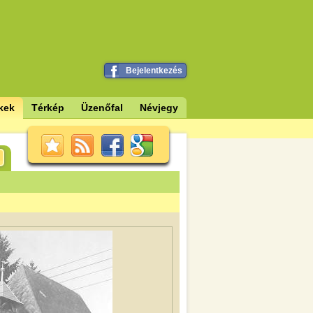
Bejelentkezés
kek
Térkép
Üzenőfal
Névjegy