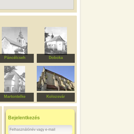
Páncélcseh
Doboka
eformátus templom
Református templom
Martontelke
Kolozsvár
ődített evangélikus
Belvárosi református
templomegyüttes
Mátyás-templom
(Farkas utcai
Bejelentkezés
templom)