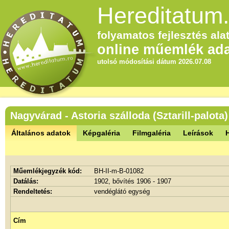
Hereditatum.
folyamatos fejlesztés alat
online műemlék ada
utolsó módosítási dátum 2026.07.08
Nagyvárad - Astoria szálloda (Sztarill-palota)
Általános adatok
Képgaléria
Filmgaléria
Leírások
Műemlékjegyzék kód:
BH-II-m-B-01082
Datálás:
1902, bővítés 1906 - 1907
Rendeltetés:
vendéglátó egység
Cím