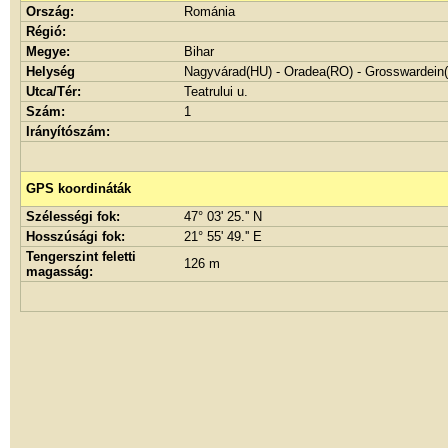
Ország:
Románia
Régió:
Megye:
Bihar
Helység
Nagyvárad(HU) - Oradea(RO) - Grosswardein
Utca/Tér:
Teatrului u.
Szám:
1
Irányítószám:
GPS koordináták
Szélességi fok:
47° 03' 25.'' N
Hosszúsági fok:
21° 55' 49.'' E
Tengerszint feletti
126 m
magasság: