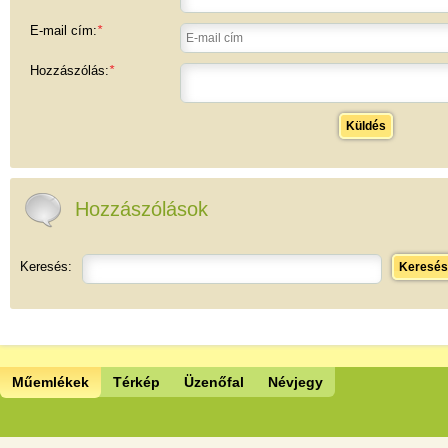
E-mail cím:
*
Hozzászólás:
*
Küldés
Hozzászólások
Keresés:
Keresés
Műemlékek
Térkép
Üzenőfal
Névjegy