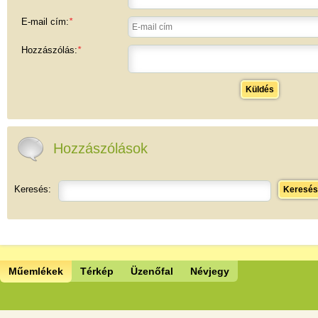
E-mail cím:
*
Hozzászólás:
*
Küldés
Hozzászólások
Keresés:
Keresés
Műemlékek
Térkép
Üzenőfal
Névjegy