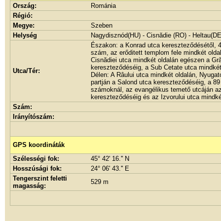
Ország:
Románia
Régió:
Megye:
Szeben
Helység
Nagydisznód(HU) - Cisnădie (RO) - Heltau(DE
Északon: a Konrad utca kereszteződésétől, 4
szám, az erőditett templom fele mindkét oldal
Cisnădiei utca mindkét oldalán egészen a Gră
kereszteződéséig, a Sub Cetate utca mindkét
Utca/Tér:
Délen: A Râului utca mindkét oldalán, Nyugato
partján a Salond utca kereszteződéséig, a 89
számoknál, az evangélikus temető utcáján az 
kereszteződéséig és az Izvorului utca mindké
Szám:
Irányítószám:
GPS koordináták
Szélességi fok:
45° 42' 16.'' N
Hosszúsági fok:
24° 06' 43.'' E
Tengerszint feletti
529 m
magasság: