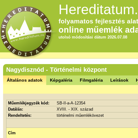
Hereditatum.
folyamatos fejlesztés alat
online műemlék ada
utolsó módosítási dátum 2026.07.08
Nagydisznód - Történelmi központ
Általános adatok
Képgaléria
Filmgaléria
Leírások
Műemlékjegyzék kód:
SB-II-a-A-12354
Datálás:
XVIII. - XIX. század
Rendeltetés:
történelmi műemlékövezet
Cím