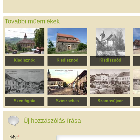
További műemlékek
Kisdisznód
Kisdisznód
Kisdisznód
Történelmi központ
Szent Mihály
Evangélikus templom
Erő
evangélikus
t
templomegyüttes
Szentágota
Szászsebes
Szamosújvár
Történelmi központ
Történelmi
Szamosújvár
műemlékövezet
történelmi központja
Új hozzászólás írása
Név:
*