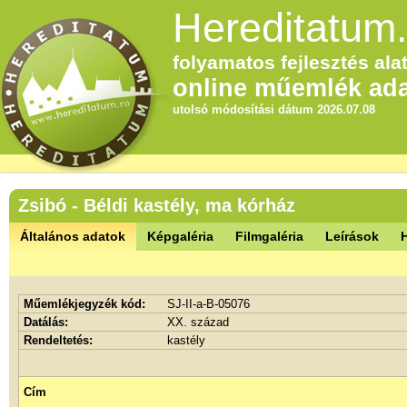
Hereditatum.
folyamatos fejlesztés alat
online műemlék ada
utolsó módosítási dátum 2026.07.08
Zsibó - Béldi kastély, ma kórház
Általános adatok
Képgaléria
Filmgaléria
Leírások
Műemlékjegyzék kód:
SJ-II-a-B-05076
Datálás:
XX. század
Rendeltetés:
kastély
Cím