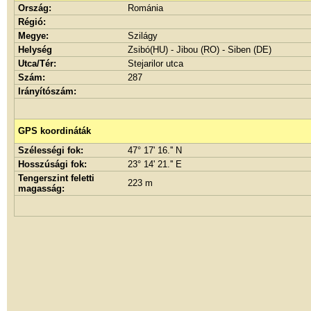
Ország:
Románia
Régió:
Megye:
Szilágy
Helység
Zsibó(HU) - Jibou (RO) - Siben (DE)
Utca/Tér:
Stejarilor utca
Szám:
287
Irányítószám:
GPS koordináták
Szélességi fok:
47° 17' 16.'' N
Hosszúsági fok:
23° 14' 21.'' E
Tengerszint feletti
223 m
magasság: