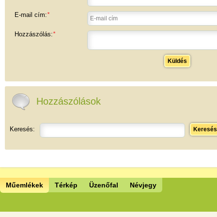
E-mail cím:
*
Hozzászólás:
*
Küldés
Hozzászólások
Keresés:
Keresés
Műemlékek
Térkép
Üzenőfal
Névjegy