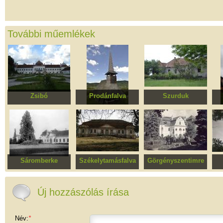
További műemlékek
Zsibó
Prodánfalva
Szurduk
Wesselényi kastély
Szent György ortodox
Jósika kastély, ma
fatemplom
Agromec
Sze
Sáromberke
Székelytamásfalva
Görgényszentimre
Teleki kastély
Thúry-Bányai kastély
Bornemissza kastély
Na
Új hozzászólás írása
Név:
*