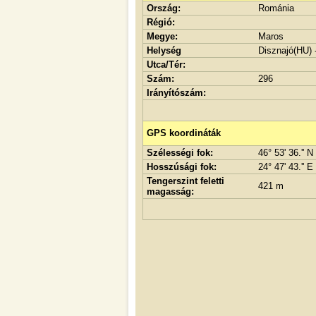
Ország:
Románia
Régió:
Megye:
Maros
Helység
Disznajó(HU) 
Utca/Tér:
Szám:
296
Irányítószám:
GPS koordináták
Szélességi fok:
46° 53' 36.'' N
Hosszúsági fok:
24° 47' 43.'' E
Tengerszint feletti
421 m
magasság: