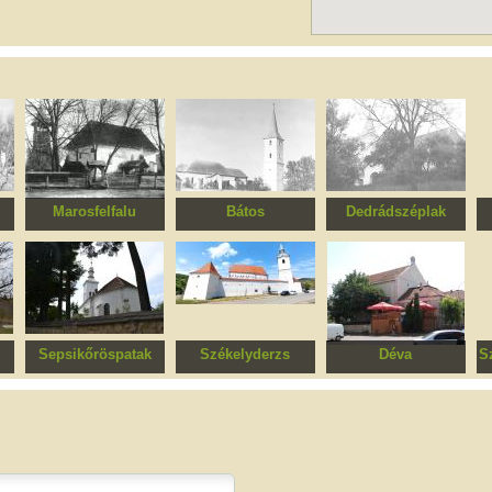
Marosfelfalu
Bátos
Dedrádszéplak
om
Református templom
Evangélikus templom
Református templom
Ev
romjai
Sepsikőröspatak
Székelyderzs
Déva
S
p
Római katolikus
Unitárius
Zsinagóga
S
m
templom
templomegyüttes