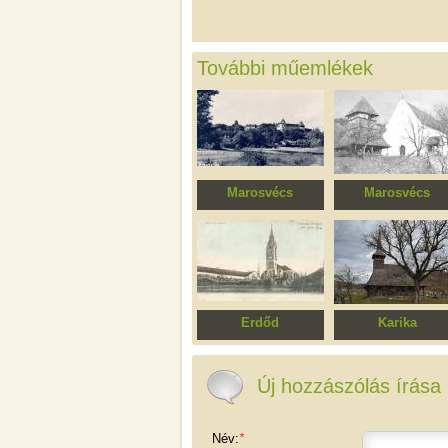
További műemlékek
Marosvécs
Marosvécs
Kemény kastély
Református templ
Erdőd
Karika
Szűz Mária római
Szent Miklós főpa
katolikus templom
ortodox fatemplo
Új hozzászólás írása
Név:
*