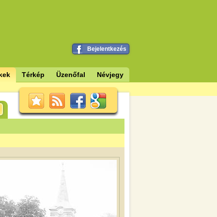
Bejelentkezés
kek
Térkép
Üzenőfal
Névjegy