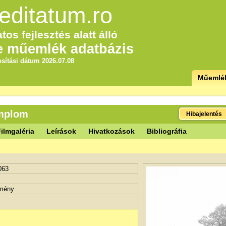
editatum.ro
tos fejlesztés alatt álló
e műemlék adatbázis
sítási dátum 2026.07.08
Műemlé
emplom
Hibajelentés
ilmgaléria
Leírások
Hivatkozások
Bibliográfia
063
tmény