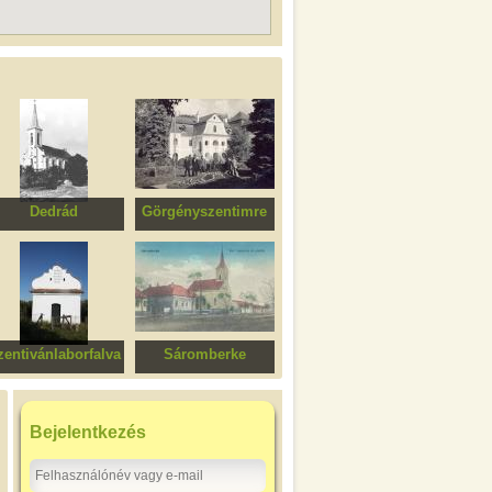
Dedrád
Görgényszentimre
angélikus templom
Bornemissza kastély
zentivánlaborfalva
Sáromberke
zentiványi kápolna
Református templom
Bejelentkezés