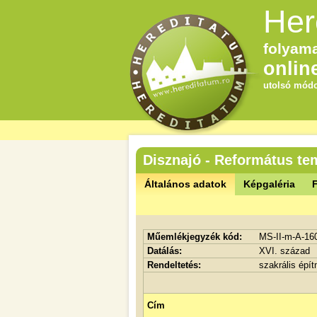
Her
folyama
onlin
utolsó módo
Disznajó - Református t
Általános adatok
Képgaléria
F
Műemlékjegyzék kód:
MS-II-m-A-16
Datálás:
XVI. század
Rendeltetés:
szakrális épí
Cím