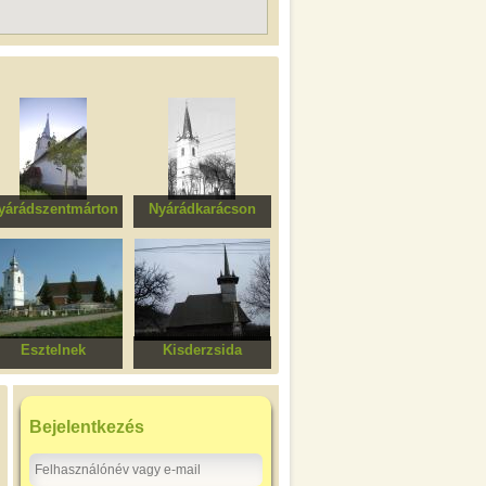
yárádszentmárton
Nyárádkarácson
Unitárius templom
Református templom
Esztelnek
Kisderzsida
Római katolikus
Szent Mihály és
templom
Szent Gábriel ortodox
fatemplom
Bejelentkezés