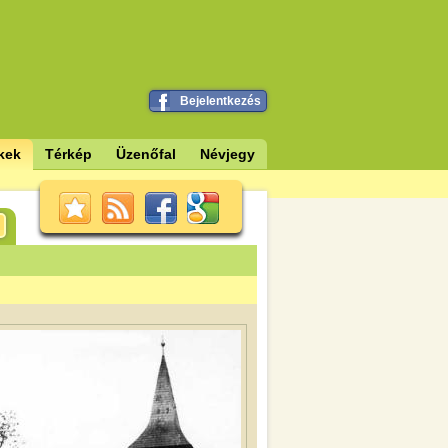
Bejelentkezés
kek
Térkép
Üzenőfal
Névjegy