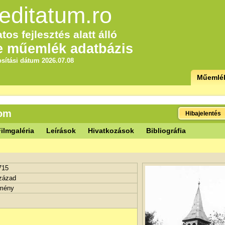
editatum.ro
tos fejlesztés alatt álló
e műemlék adatbázis
sítási dátum 2026.07.08
Műemlé
lom
Hibajelentés
ilmgaléria
Leírások
Hivatkozások
Bibliográfia
715
század
tmény