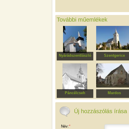
További műemlékek
Nyárádszentlászló
Szentgerice
Unitárius templom
Unitárius templo
Páncélcseh
Mardos
Református templom
Erődített evangélik
templomegyüttes
Új hozzászólás írása
Név:
*