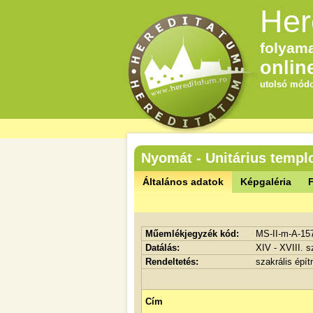
Her
folyama
onlin
utolsó módo
Nyomát - Unitárius temp
Általános adatok
Képgaléria
F
Műemlékjegyzék kód:
MS-II-m-A-15
Datálás:
XIV - XVIII. 
Rendeltetés:
szakrális épí
Cím