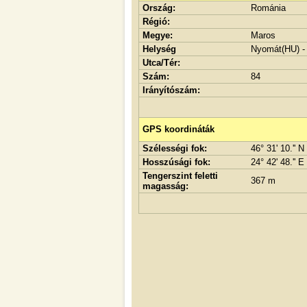
Ország:
Románia
Régió:
Megye:
Maros
Helység
Nyomát(HU) -
Utca/Tér:
Szám:
84
Irányítószám:
GPS koordináták
Szélességi fok:
46° 31' 10.'' N
Hosszúsági fok:
24° 42' 48.'' E
Tengerszint feletti
367 m
magasság: