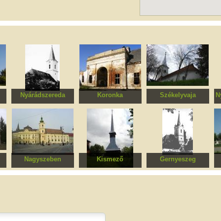
Nyárádszereda
Koronka
Székelyvaja
N
m
Református templom
Toldalagi kastély
Református templom
Nagyszeben
Kismező
Gernyeszeg
us
Szentháromság
Szent Mihály és
Református templom
római-katolikus
Szent Gábriel ortodox
harangtoronnyal
plébániatemplom, volt
fatemplom
jezsuita templom