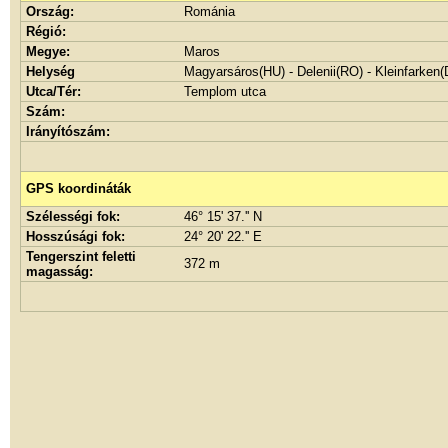
Ország:
Románia
Régió:
Megye:
Maros
Helység
Magyarsáros(HU) - Delenii(RO) - Kleinfarken(
Utca/Tér:
Templom utca
Szám:
Irányítószám:
GPS koordináták
Szélességi fok:
46° 15' 37.'' N
Hosszúsági fok:
24° 20' 22.'' E
Tengerszint feletti
372 m
magasság: