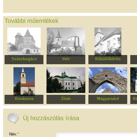
További műemlékek
Szászbogács
Velc
Küküllőkőrös
Erődített Evangélikus
Erődített evangélikus
Erődített evangélikus
Erő
templom
templomegyüttes
templomegyüttes
t
Kovászna
Zilah
Magyarsárd
K
Ortodox templom
Református templom
Református templom
Re
romjai
Új hozzászólás írása
Név:
*