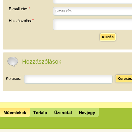
E-mail cím:
*
Hozzászólás:
*
Küldés
Hozzászólások
Keresés:
Keresés
Műemlékek
Térkép
Üzenőfal
Névjegy