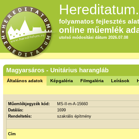
Hereditatum.
folyamatos fejlesztés alat
online műemlék ada
utolsó módosítási dátum 2026.07.08
Magyarsáros - Unitárius harangláb
Általános adatok
Képgaléria
Filmgaléria
Leírások
Műemlékjegyzék kód:
MS-II-m-A-15660
Datálás:
1699
Rendeltetés:
szakrális építmény
Cím