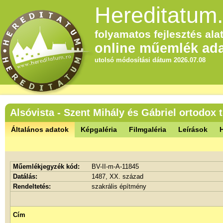
Hereditatum.
folyamatos fejlesztés alat
online műemlék ada
utolsó módosítási dátum 2026.07.08
Alsóvista - Szent Mihály és Gábriel ortodox
Általános adatok
Képgaléria
Filmgaléria
Leírások
Műemlékjegyzék kód:
BV-II-m-A-11845
Datálás:
1487, XX. század
Rendeltetés:
szakrális építmény
Cím