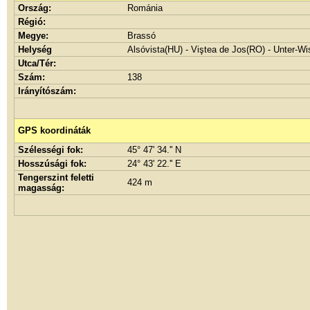
Ország:
Románia
Régió:
Megye:
Brassó
Helység
Alsóvista(HU) - Viştea de Jos(RO) - Unter-Wi
Utca/Tér:
Szám:
138
Irányítószám:
GPS koordináták
Szélességi fok:
45° 47' 34.'' N
Hosszúsági fok:
24° 43' 22.'' E
Tengerszint feletti
424 m
magasság: