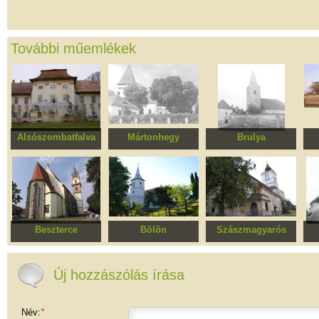
További műemlékek
Alsószombatfalva
Mártonhegy
Brulya
Brukenthal kastély
Evangélikus templom
Erődített evangélikus
Erő
templomegyüttes
t
Beszterce
Bölön
Szászmagyarós
Evangélikus templom
Református templom
Erődített evangélikus
Eva
templomegyüttes
Új hozzászólás írása
Név:
*