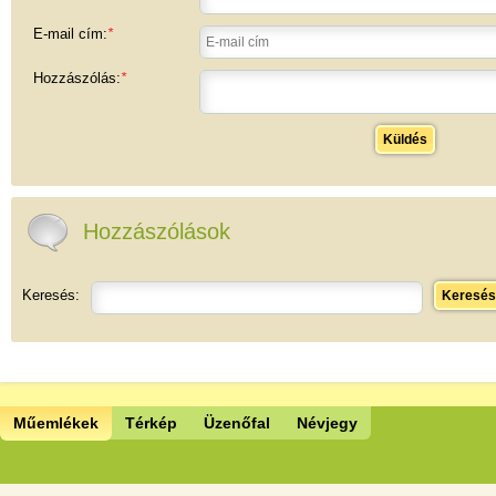
E-mail cím:
*
Hozzászólás:
*
Küldés
Hozzászólások
Keresés:
Keresés
Műemlékek
Térkép
Üzenőfal
Névjegy