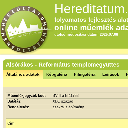
Hereditatum.
folyamatos fejlesztés alat
online műemlék ada
utolsó módosítási dátum 2026.07.08
Alsórákos - Református templomegyüttes
Általános adatok
Képgaléria
Filmgaléria
Leírások
Műemlékjegyzék kód:
BV-II-a-B-11753
Datálás:
XIX. század
Rendeltetés:
szakrális építmény
Cím