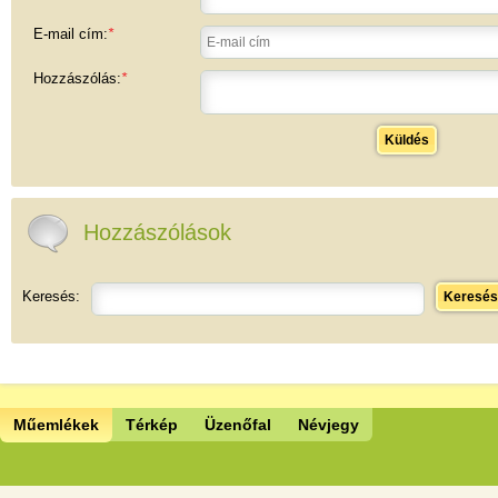
E-mail cím:
*
Hozzászólás:
*
Küldés
Hozzászólások
Keresés:
Keresés
Műemlékek
Térkép
Üzenőfal
Névjegy