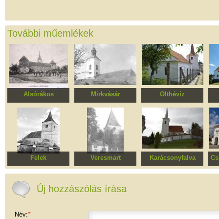
További műemlékek
Alsórákos
Mirkvásár
Olthévíz
Sükösd-Bethlen
Erődített evangélikus
Református
kastély
templomegyüttes
templomegyüttes
Felek
Veresmart
Karácsonyfalva
Cs
Erődített evangélikus
Evangélikus
Unitárius
templomegyüttes
templomegyüttes
templomegyüttes
t
Új hozzászólás írása
Név:
*