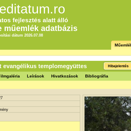
editatum.ro
tos fejlesztés alatt álló
e műemlék adatbázis
sítási dátum 2026.07.08
Műemlé
t evangélikus templomegyüttes
Hibajelentés
ilmgaléria
Leírások
Hivatkozások
Bibliográfia
27
tmény