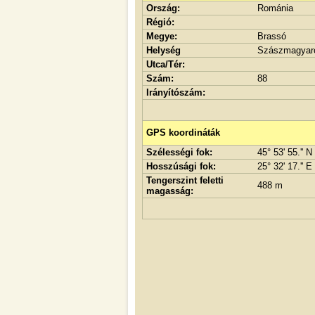
Ország:
Románia
Régió:
Megye:
Brassó
Helység
Szászmagyaró
Utca/Tér:
Szám:
88
Irányítószám:
GPS koordináták
Szélességi fok:
45° 53' 55.'' N
Hosszúsági fok:
25° 32' 17.'' E
Tengerszint feletti
488 m
magasság: