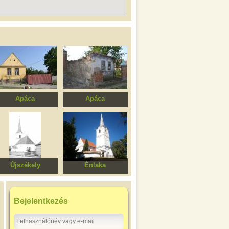
Apáca
Apáca
Ház
Ház
Újszékely
Énlaka
Unitárius templom
Unitárius
templomegyüttes
Bejelentkezés