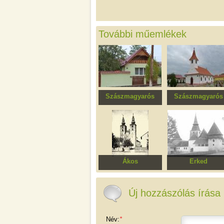
További műemlékek
Szászmagyarós
Szászmagyarós
Ház
Szűz Mária
elszenderülése
ortodox templom
Ákos
Erked
Református templom
Erődített Evangélik
templom
Új hozzászólás írása
Név:
*