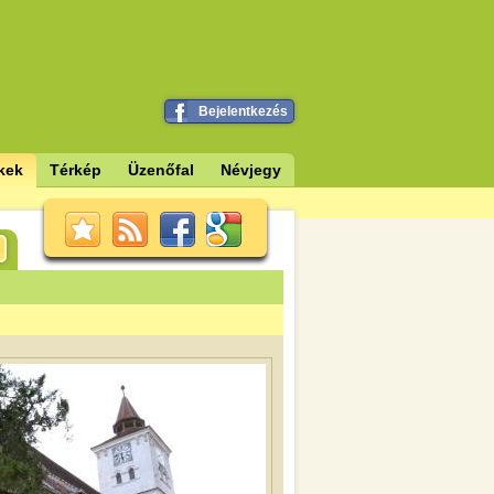
Bejelentkezés
kek
Térkép
Üzenőfal
Névjegy