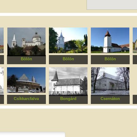
Bölön
Bölön
Bölön
Unitárius templom
Református templom
Ortodox templom
Csíkkarcfalva
Bongárd
Csernáton
us
Nagyboldogasszony
Szent Mária
Református templom
római katolikus
templomegyüttes
vártemplom