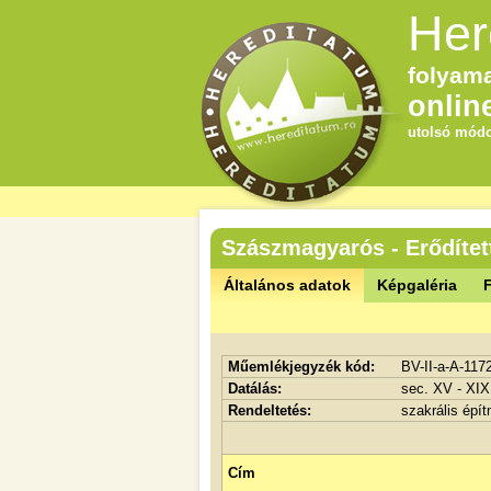
Her
folyama
onlin
utolsó módo
Szászmagyarós - Erődítet
Általános adatok
Képgaléria
F
Műemlékjegyzék kód:
BV-II-a-A-117
Datálás:
sec. XV - XIX
Rendeltetés:
szakrális épí
Cím